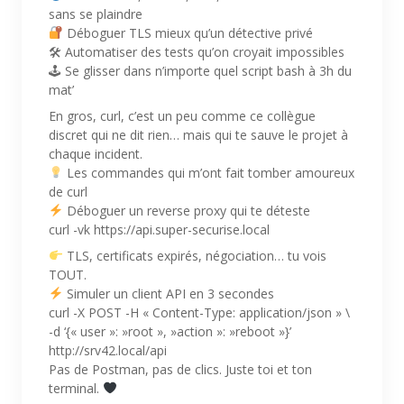
sans se plaindre
Déboguer TLS mieux qu’un détective privé
🛠 Automatiser des tests qu’on croyait impossibles
🕹 Se glisser dans n’importe quel script bash à 3h du
mat’
En gros, curl, c’est un peu comme ce collègue
discret qui ne dit rien… mais qui te sauve le projet à
chaque incident.
Les commandes qui m’ont fait tomber amoureux
de curl
Déboguer un reverse proxy qui te déteste
curl -vk https://api.super-securise.local
TLS, certificats expirés, négociation… tu vois
TOUT.
Simuler un client API en 3 secondes
curl -X POST -H « Content-Type: application/json » \
-d ‘{« user »: »root », »action »: »reboot »}’
http://srv42.local/api
Pas de Postman, pas de clics. Juste toi et ton
terminal.