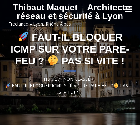
Skip to
Thibaut Maquet – Architecte
content
réseau et sécurité à Lyon
Freelance – Lyon, Rhône Alpes
FAUT-IL BLOQUER
ICMP SUR VOTRE PARE-
FEU ?
PAS SI VITE !
HOME
NON CLASSÉ
FAUT-IL BLOQUER ICMP SUR VOTRE PARE-FEU ?
PAS
SI VITE !